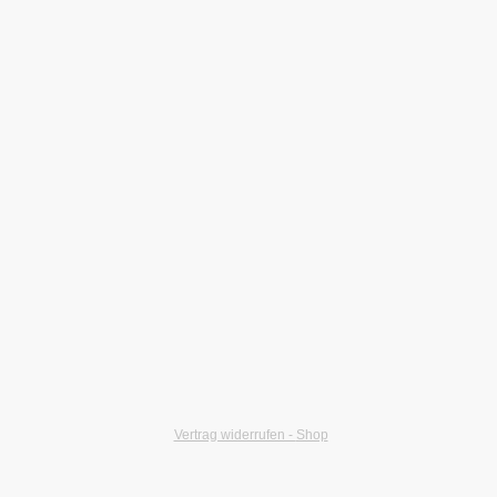
©Urheberrecht. Alle Rechte vorbehalten. -
Vertrag widerrufen -
Shop