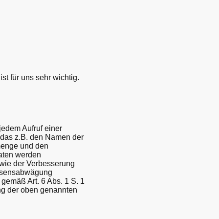
st für uns sehr wichtig.
edem Aufruf einer
, das z.B. den Namen der
nmenge und den
daten werden
owie der Verbesserung
essensabwägung
gemäß Art. 6 Abs. 1 S. 1
hung der oben genannten