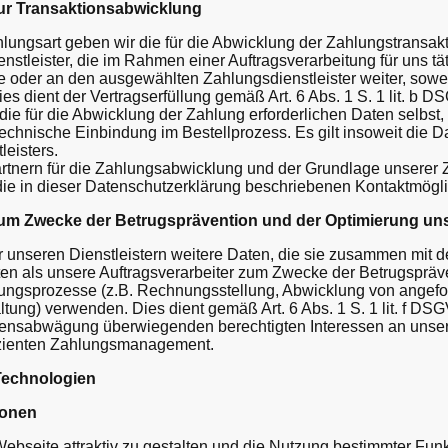
zur Transaktionsabwicklung
lungsart geben wir die für die Abwicklung der Zahlungstransa
stleister, die im Rahmen einer Auftragsverarbeitung für uns tät
ute oder an den ausgewählten Zahlungsdienstleister weiter, sowe
Dies dient der Vertragserfüllung gemäß Art. 6 Abs. 1 S. 1 lit. b
die für die Abwicklung der Zahlung erforderlichen Daten selbst, 
echnische Einbindung im Bestellprozess. Es gilt insoweit die 
leisters.
rtnern für die Zahlungsabwicklung und der Grundlage unserer
die in dieser Datenschutzerklärung beschriebenen Kontaktmögli
zum Zwecke der Betrugsprävention und der Optimierung un
unseren Dienstleistern weitere Daten, die sie zusammen mit de
n als unsere Auftragsverarbeiter zum Zwecke der Betrugspräv
ungsprozesse (z.B. Rechnungsstellung, Abwicklung von angef
tung) verwenden. Dies dient gemäß Art. 6 Abs. 1 S. 1 lit. f D
sensabwägung überwiegenden berechtigten Interessen an unse
izienten Zahlungsmanagement.
Technologien
ionen
bseite attraktiv zu gestalten und die Nutzung bestimmter Fun