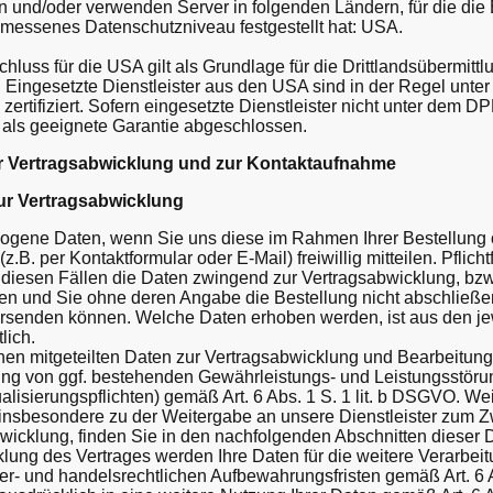
zen und/oder verwenden Server in folgenden Ländern, für die d
messenes Datenschutzniveau festgestellt hat: USA.
uss für die USA gilt als Grundlage für die Drittlandsübermittlu
 ist. Eingesetzte Dienstleister aus den USA sind in der Regel un
rtifiziert. Sofern eingesetzte Dienstleister nicht unter dem DPF
 als geeignete Garantie abgeschlossen.
ur Vertragsabwicklung und zur Kontaktaufnahme
ur Vertragsabwicklung
gene Daten, wenn Sie uns diese im Rahmen Ihrer Bestellung o
.B. per Kontaktformular oder E-Mail) freiwillig mitteilen. Pflich
 diesen Fällen die Daten zwingend zur Vertragsabwicklung, bzw.
n und Sie ohne deren Angabe die Bestellung nicht abschließen
rsenden können. Welche Daten erhoben werden, ist aus den je
lich.
en mitgeteilten Daten zur Vertragsabwicklung und Bearbeitung I
ung von ggf. bestehenden Gewährleistungs- und Leistungsstör
alisierungspflichten) gemäß Art. 6 Abs. 1 S. 1 lit. b DSGVO. We
 insbesondere zu der Weitergabe an unsere Dienstleister zum Z
icklung, finden Sie in den nachfolgenden Abschnitten dieser 
lung des Vertrages werden Ihre Daten für die weitere Verarbei
er- und handelsrechtlichen Aufbewahrungsfristen gemäß Art. 6 A