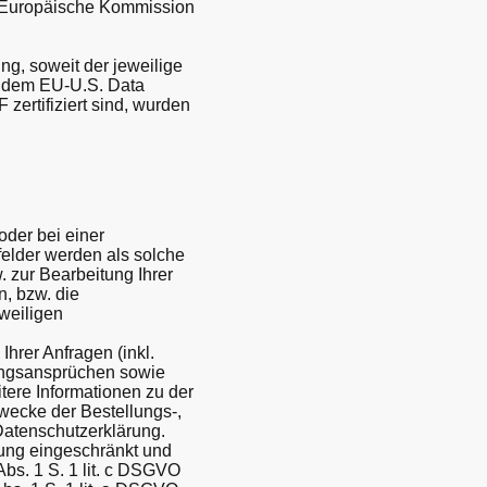
ie Europäische Kommission
ng, soweit der jeweilige
ter dem EU-U.S. Data
 zertifiziert sind, wurden
der bei einer
tfelder werden als solche
 zur Bearbeitung Ihrer
, bzw. die
weiligen
hrer Anfragen (inkl.
ungsansprüchen sowie
itere Informationen zu der
wecke der Bestellungs-,
Datenschutzerklärung.
tung eingeschränkt und
bs. 1 S. 1 lit. c DSGVO