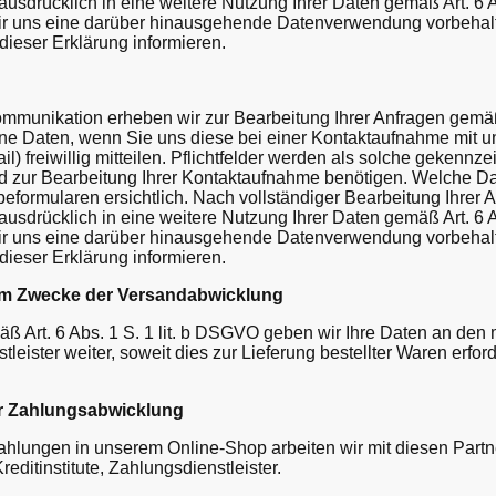
 ausdrücklich in eine weitere Nutzung Ihrer Daten gemäß Art. 6 
wir uns eine darüber hinausgehende Datenverwendung vorbehalte
 dieser Erklärung informieren.
nikation erheben wir zur Bearbeitung Ihrer Anfragen gemäß Art
Daten, wenn Sie uns diese bei einer Kontaktaufnahme mit uns
l) freiwillig mitteilen. Pflichtfelder werden als solche gekennze
d zur Bearbeitung Ihrer Kontaktaufnahme benötigen. Welche Da
eformularen ersichtlich. Nach vollständiger Bearbeitung Ihrer 
 ausdrücklich in eine weitere Nutzung Ihrer Daten gemäß Art. 6 
wir uns eine darüber hinausgehende Datenverwendung vorbehalte
 dieser Erklärung informieren.
um Zwecke der Versandabwicklung
äß Art. 6 Abs. 1 S. 1 lit. b DSGVO geben wir Ihre Daten an den 
leister weiter, soweit dies zur Lieferung bestellter Waren erforde
ur Zahlungsabwicklung
ahlungen in unserem Online-Shop arbeiten wir mit diesen Par
reditinstitute, Zahlungsdienstleister.