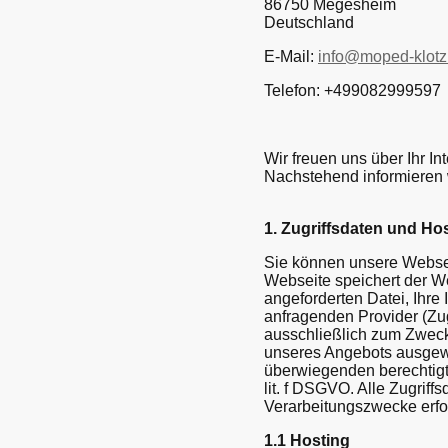
86750 Megesheim
Deutschland
E-Mail:
info@moped-klotz
Telefon: +499082999597
Wir freuen uns über Ihr In
Nachstehend informieren 
1. Zugriffsdaten und Ho
Sie können unsere Websei
Webseite speichert der W
angeforderten Datei, Ihr
anfragenden Provider (Zug
ausschließlich zum Zwecke
unseres Angebots ausgew
überwiegenden berechtigte
lit. f DSGVO. Alle Zugriff
Verarbeitungszwecke erford
1.1 Hosting