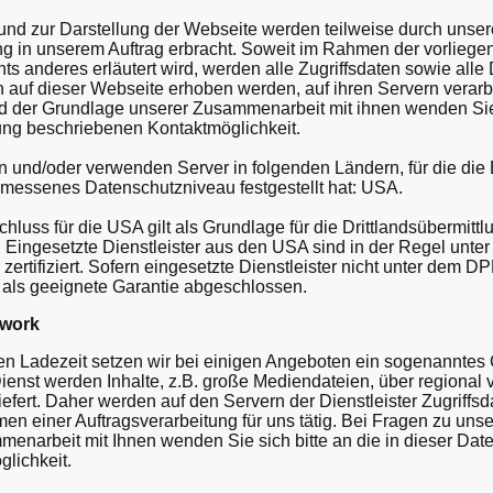
nd zur Darstellung der Webseite werden teilweise durch unsere
g in unserem Auftrag erbracht. Soweit im Rahmen der vorliege
s anderes erläutert wird, werden alle Zugriffsdaten sowie alle D
auf dieser Webseite erhoben werden, auf ihren Servern verarbe
d der Grundlage unserer Zusammenarbeit mit ihnen wenden Sie s
ung beschriebenen Kontaktmöglichkeit.
zen und/oder verwenden Server in folgenden Ländern, für die d
messenes Datenschutzniveau festgestellt hat: USA.
uss für die USA gilt als Grundlage für die Drittlandsübermittlu
 ist. Eingesetzte Dienstleister aus den USA sind in der Regel un
rtifiziert. Sofern eingesetzte Dienstleister nicht unter dem DPF
 als geeignete Garantie abgeschlossen.
twork
n Ladezeit setzen wir bei einigen Angeboten ein sogenanntes 
ienst werden Inhalte, z.B. große Mediendateien, über regional ve
efert. Daher werden auf den Servern der Dienstleister Zugriffsd
men einer Auftragsverarbeitung für uns tätig. Bei Fragen zu unse
enarbeit mit Ihnen wenden Sie sich bitte an die in dieser Dat
lichkeit.