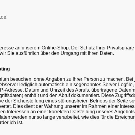
.de
teresse an unserem Online-Shop. Der Schutz Ihrer Privatsphäre i
wir Sie ausführlich über den Umgang mit Ihren Daten.
sting
ten besuchen, ohne Angaben zu Ihrer Person zu machen. Bei j
ebserver lediglich automatisch ein sogenanntes Server-Logfile
e IP-Adresse, Datum und Uhrzeit des Abrufs, übertragene Date
riffsdaten) enthält und den Abruf dokumentiert. Diese Zugriffs
 der Sicherstellung eines störungsfreien Betriebs der Seite s
ertet. Dies dient der Wahrung unserer im Rahmen einer Inter
n Interessen an einer korrekten Darstellung unseres Angebots 
sdaten werden nur so lange verarbeitet, wie dies für die Erreic
erlich ist.